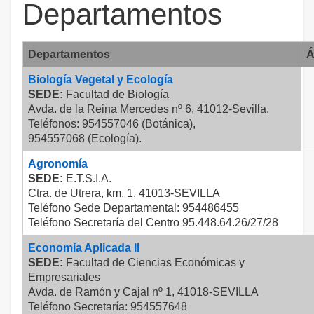
Departamentos
Departamentos
Á
Biología Vegetal y Ecología
SEDE:
Facultad de Biología
Avda. de la Reina Mercedes nº 6, 41012-Sevilla.
Teléfonos: 954557046 (Botánica),
954557068 (Ecología).
Agronomía
SEDE:
E.T.S.I.A.
Ctra. de Utrera, km. 1, 41013-SEVILLA
Teléfono Sede Departamental: 954486455
Teléfono Secretaría del Centro 95.448.64.26/27/28
Economía Aplicada II
SEDE:
Facultad de Ciencias Económicas y
Empresariales
Avda. de Ramón y Cajal nº 1, 41018-SEVILLA
Teléfono Secretaría: 954557648