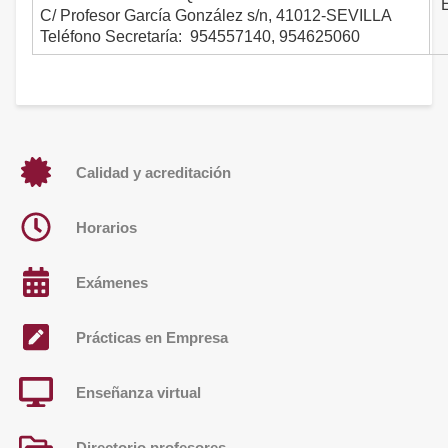
E
C/ Profesor García González s/n, 41012-SEVILLA
Teléfono Secretaría: 954557140, 954625060
Calidad y acreditación
Horarios
Exámenes
Prácticas en Empresa
Enseñanza virtual
Directorio profesores