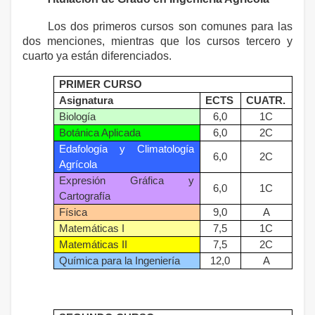
Los dos primeros cursos son comunes para las
dos menciones, mientras que los cursos tercero y
cuarto ya están diferenciados.
PRIMER CURSO
Asignatura
ECTS
CUATR.
Biología
6,0
1C
Botánica Aplicada
6,0
2C
Edafología y Climatología
6,0
2C
Agrícola
Expresión Gráfica y
6,0
1C
Cartografía
Física
9,0
A
Matemáticas I
7,5
1C
Matemáticas II
7,5
2C
Química para la Ingeniería
12,0
A