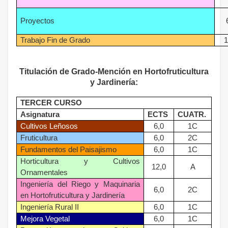
Proyectos
Trabajo Fin de Grado
1
Titulación de Grado-Mención en Hortofruticultura
y Jardinería:
TERCER CURSO
Asignatura
ECTS
CUATR.
Cultivos Leñosos
6,0
1C
Fruticultura
6,0
2C
Fundamentos del Paisajismo
6,0
1C
Horticultura y Cultivos
12,0
A
Ornamentales
Ingeniería del Riego y Maquinaria
6,0
2C
en Hortofruticultura y Jardinería
Ingeniería Rural II
6,0
1C
Mejora Vegetal
6,0
1C