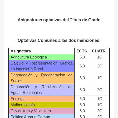
Asignaturas optativas del Título de Grado
Optativas Comunes a las dos menciones:
Asignatura
ECTS
CUATR.
Agricultura Ecológica
6,0
1C
Cálculo y Representación Gráfica
6,0
2C
en Ingeniería Rural
Degradación y Regeneración de
6,0
1C
Suelos
Depuración y Reutilización de
6,0
2C
Aguas Residuales
Enología
6,0
1C
Malherbología
6,0
1C
Olivicultura y Viticultura
6,0
2C
Política Agraria Común
6,0
2C