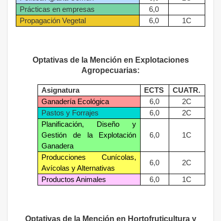
Prácticas en empresas
6,0
Propagación Vegetal
6,0
1C
Optativas de la Mención en Explotaciones
Agropecuarias:
Asignatura
ECTS
CUATR.
Ganadería Ecológica
6,0
2C
Pastos y Forrajes
6,0
2C
Planificación, Diseño y
Gestión de la Explotación
6,0
1C
Ganadera
Producciones Cunícolas,
6,0
2C
Avícolas y Alternativas
Productos Animales
6,0
1C
Optativas de la Mención en Hortofruticultura y