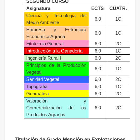
SEGUNDO CURSO
Asignatura
ECTS
CUATR.
Ciencia y Tecnología del
6,0
1C
Medio Ambiente
Empresa y Estructura
6,0
1C
Económica Agraria
Fitotecnia General
6,0
2C
Introducción a la Ganadería
6,0
1C
Ingeniería Rural I
6,0
2C
Principios de la Producción
6,0
1C
Vegetal
Sanidad Vegetal
6,0
2C
Topografía
6,0
1C
Geomática
6,0
2C
Valoración y
Comercialización de los
6,0
2C
Productos Agrarios
Titulación de Grado-Mención en Explotaciones