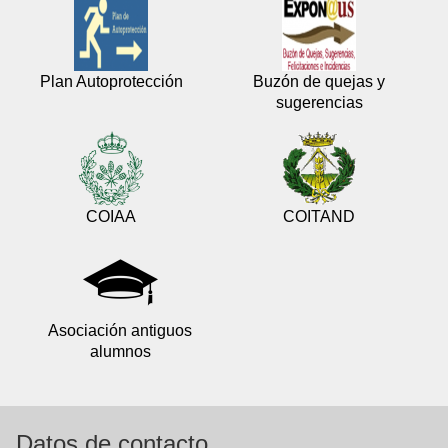
Plan Autoprotección
Buzón de quejas y
sugerencias
COIAA
COITAND
Asociación antiguos
alumnos
Datos de contacto