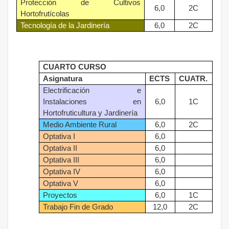
Protección de Cultivos
6,0
2C
Hortofrutícolas
Tecnología de la Jardinería
6,0
2C
CUARTO CURSO
Asignatura
ECTS
CUATR.
Electrificación e
Instalaciones en
6,0
1C
Hortofruticultura y Jardinería
Medio Ambiente Rural
6,0
2C
Optativa I
6,0
Optativa II
6,0
Optativa III
6,0
Optativa IV
6,0
Optativa V
6,0
Proyectos
6,0
1C
Trabajo Fin de Grado
12,0
2C