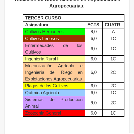
Agropecuarias:
TERCER CURSO
Asignatura
ECTS
CUATR.
Cultivos Herbáceos
9,0
A
Cultivos Leñosos
6,0
1C
Enfermedades de los
6,0
1C
Cultivos
Ingeniería Rural II
6,0
1C
Mecanización Agrícola e
Ingeniería del Riego en
6,0
2C
Explotaciones Agropecuarias
Plagas de los Cultivos
6,0
2C
Química Agrícola
6,0
1C
Sistemas de Producción
9,0
2C
Animal
Zootecnia General
6,0
1C