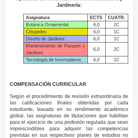
Jardinería:
Asignatura
ECTS
CUATR.
Botánica Ornamental
6,0
2C
Céspedes
6,0
1C
Diseño de Jardines
6,0
1C
Mantenimiento de Parques y
6,0
2C
Jardines
Tecnología de Invernaderos
6,0
1C
COMPENSACIÓN CURRICULAR
Según el procedimiento de revisión extraordinaria de
las calificaciones finales obtenidas por cada
estudiante, basada en su rendimiento académico
global, las asignaturas de titulaciones que habilitan
para el ejercicio de una profesión regulada que sean
imprescindibles para adquirir las competencias
previstas en sus respectivos planes de estudios no