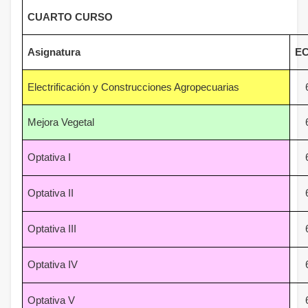
CUARTO CURSO
Asignatura
E
Electrificación y Construcciones Agropecuarias
Mejora Vegetal
Optativa I
Optativa II
Optativa III
Optativa IV
Optativa V