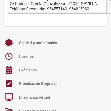
E
C/ Profesor García González s/n, 41012-SEVILLA
Teléfono Secretaría: 954557140, 954625060
Calidad y acreditación
Horarios
Exámenes
Prácticas en Empresa
Enseñanza virtual
Directorio profesores