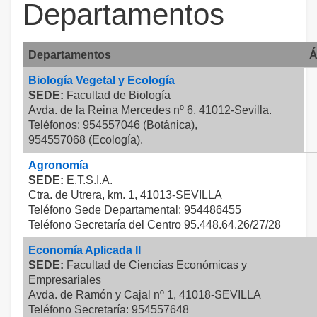
Departamentos
Departamentos
Á
Biología Vegetal y Ecología
SEDE:
Facultad de Biología
Avda. de la Reina Mercedes nº 6, 41012-Sevilla.
Teléfonos: 954557046 (Botánica),
954557068 (Ecología).
Agronomía
SEDE:
E.T.S.I.A.
Ctra. de Utrera, km. 1, 41013-SEVILLA
Teléfono Sede Departamental: 954486455
Teléfono Secretaría del Centro 95.448.64.26/27/28
Economía Aplicada II
SEDE:
Facultad de Ciencias Económicas y
Empresariales
Avda. de Ramón y Cajal nº 1, 41018-SEVILLA
Teléfono Secretaría: 954557648