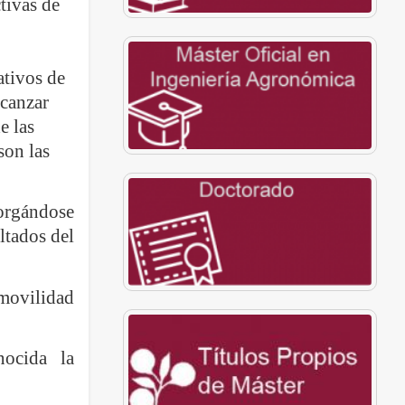
tivas de
ativos de
lcanzar
e las
son las
torgándose
ltados del
movilidad
nocida la