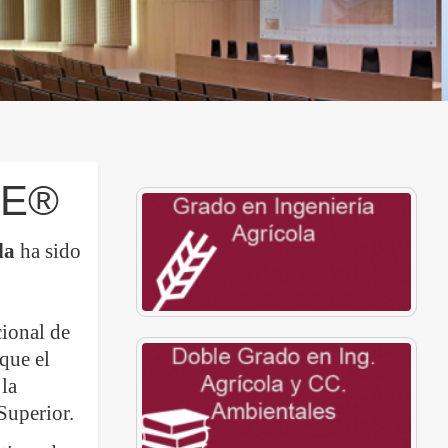
CE®
la
ha sido
cional de
que el
la
Superior.