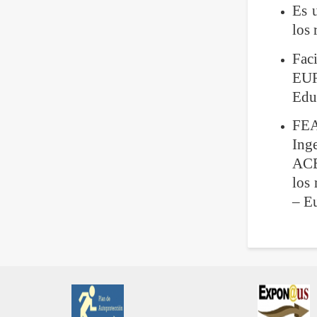
Es u
los 
Faci
EUR
Edu
FEA
Ing
ACE
los
– E