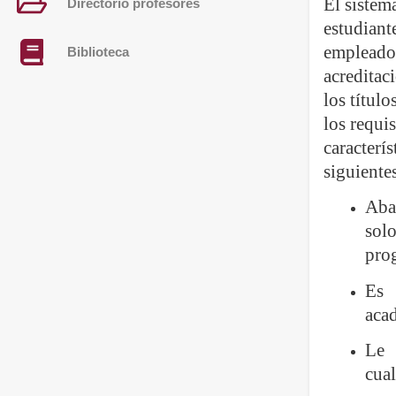
El sistem
Directorio profesores
estudiant
empleador
Biblioteca
acreditac
los títul
los requi
caracterí
siguiente
Abar
solo
pro
Es 
acad
Le 
cual