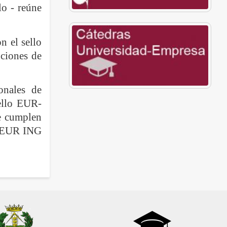
lo - reúne
n el sello
ciones de
onales de
sello EUR-
e cumplen
ón EUR ING