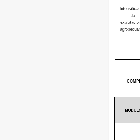
Intensifica
de
explotacio
agropecuar
COMPL
MÓDUL