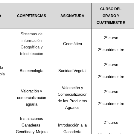
CURSO DEL
O
COMPETENCIAS
ASIGNATURA
GRADO Y
CUATRIMESTRE
Sistemas de
2º curso
información
Geomática
Geográfica y
2º cuatrimestre
teledetección
2º curso
la
Biotecnología
Sanidad Vegetal
ola
2º cuatrimestre
Valoración y
Valoración y
2º curso
Comercialización
comercialización
de los Productos
2º cuatrimestre
agraria
Agrarios
Instalaciones
2º curso
Ganaderas,
Introducción a la
Genética y Mejora
Ganadería