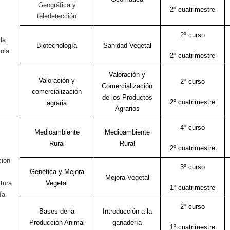
Geográfica y
2º cuatrimestre
teledetección
2º curso
la
Biotecnología
Sanidad Vegetal
ola
2º cuatrimestre
Valoración y
Valoración y
2º curso
Comercialización
comercialización
de los Productos
2º cuatrimestre
agraria
Agrarios
4º curso
Medioambiente
Medioambiente
Rural
Rural
2º cuatrimestre
ción
3º curso
Genética y Mejora
Mejora Vegetal
ltura
Vegetal
1º cuatrimestre
ía
2º curso
Bases de la
Introducción a la
Producción Animal
ganadería
1º cuatrimestre