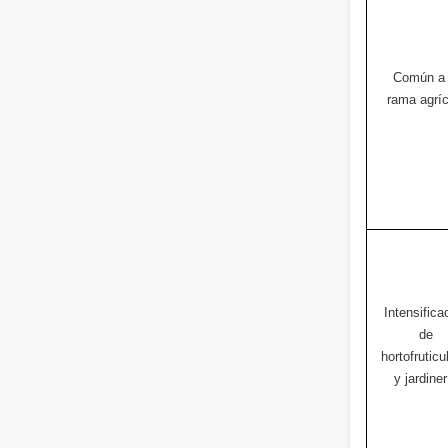
Común a 
rama agríc
Intensifica
de
hortofruticu
y jardiner