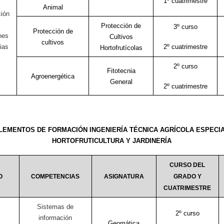
1º cuatrimestre
Animal
ción
Protección de
3º curso
Protección de
nes
Cultivos
cultivos
ias
2º cuatrimestre
Hortofrutícolas
2º curso
Fitotecnia
Agroenergética
General
2º cuatrimestre
EMENTOS DE FORMACIÓN INGENIERÍA TÉCNICA AGRÍCOLA ESPECI
HORTOFRUTICULTURA Y JARDINERÍA
CURSO DEL
O
COMPETENCIAS
ASIGNATURA
GRADO Y
CUATRIMESTRE
Sistemas de
2º curso
información
Geomática