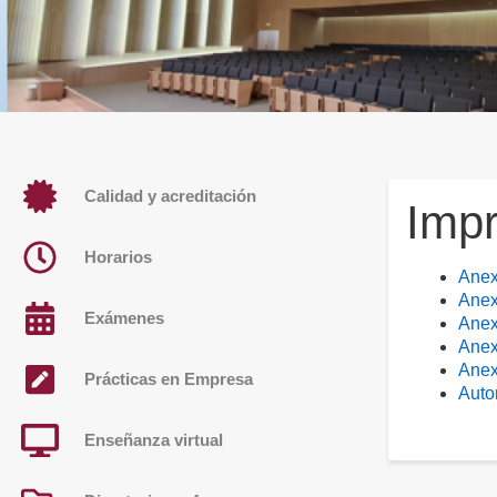
Calidad y acreditación
Imp
Horarios
Anex
Anex
Exámenes
Anex
Anex
Anex
Prácticas en Empresa
Auto
Enseñanza virtual