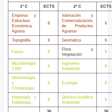
1º C
ECTS
2º C
ECTS
Empresa y
Valoración y
Estructura
Comercialización
6
6
Económica
de Productos
Agraria
Agrarios
Topografía
6
Geomática
6
Flora y
Fauna
6
6
Vegetación
Microbiología
Ingeniería
6
6
CAM
Ambiental
Meteorología
y
6
Ecología
6
Climatología
Hidrología y
Química Analítica
6
6
Edafología
Ambiental
36
36