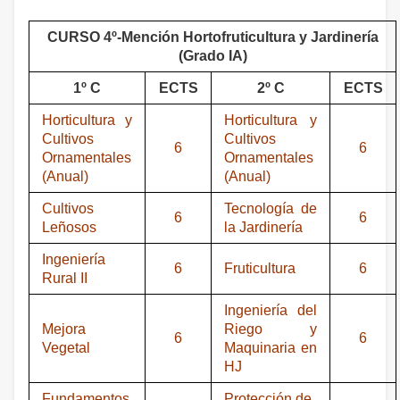
CURSO 4º-Mención Hortofruticultura y Jardinería
(Grado IA)
1º C
ECTS
2º C
ECTS
Horticultura y
Horticultura y
Cultivos
Cultivos
6
6
Ornamentales
Ornamentales
(Anual)
(Anual)
Cultivos
Tecnología de
6
6
Leñosos
la Jardinería
Ingeniería
6
Fruticultura
6
Rural II
Ingeniería del
Mejora
Riego y
6
6
Vegetal
Maquinaria en
HJ
Fundamentos
Protección de