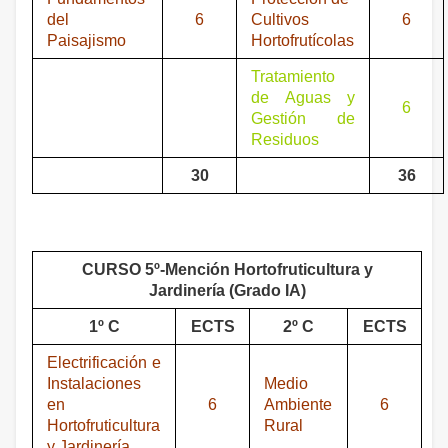
del
6
Cultivos
6
Paisajismo
Hortofrutícolas
Tratamiento
de Aguas y
6
Gestión de
Residuos
30
36
CURSO 5º-Mención Hortofruticultura y
Jardinería (Grado IA)
1º C
ECTS
2º C
ECTS
Electrificación e
Instalaciones
Medio
en
6
Ambiente
6
Hortofruticultura
Rural
y Jardinería