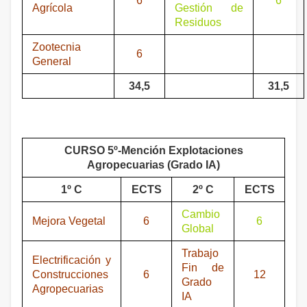
6
6
Agrícola
Gestión de
Residuos
Zootecnia
6
General
34,5
31,5
CURSO 5º-Mención Explotaciones
Agropecuarias (Grado IA)
1º C
ECTS
2º C
ECTS
Cambio
Mejora Vegetal
6
6
Global
Trabajo
Electrificación y
Fin de
Construcciones
6
12
Grado
Agropecuarias
IA