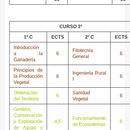
CURSO 3º
1º C
ECTS
2º C
ECTS
Introducción
Fitotecnia
a la
6
6
General
Ganadería
Principios de
Ingeniería Rural
la Producción
6
6
I
Vegetal
Ordenación
Sanidad
6
6
del Territorio
Vegetal
Gestión,
Conservación
Funcionamiento
y Explotación
4,5
6
de Ecosistemas
de Aguas y