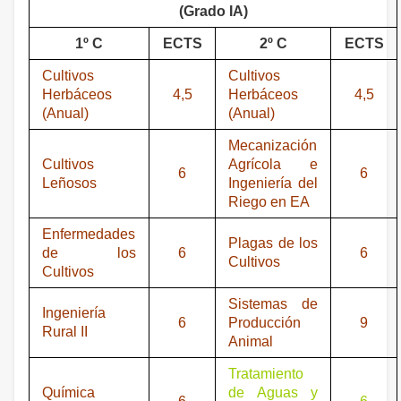
(Grado IA)
1º C
ECTS
2º C
ECTS
Cultivos
Cultivos
Herbáceos
4,5
Herbáceos
4,5
(Anual)
(Anual)
Mecanización
Cultivos
Agrícola e
6
6
Leñosos
Ingeniería del
Riego en EA
Enfermedades
Plagas de los
de los
6
6
Cultivos
Cultivos
Sistemas de
Ingeniería
6
Producción
9
Rural II
Animal
Tratamiento
Química
de Aguas y