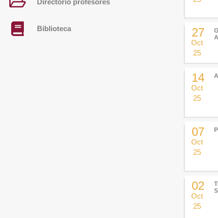
Directorio profesores
Biblioteca
27
G
A
Oct
25
14
Oct
25
07
P
Oct
25
02
T
S
Oct
25