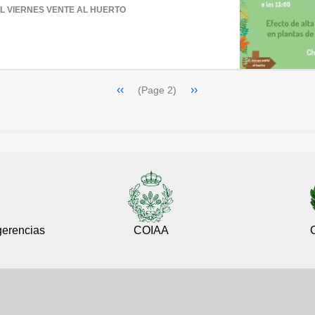
L VIERNES VENTE AL HUERTO
ion
Previous
‹‹
Next
››
(Page 2)
page
page
gerencias
COIAA