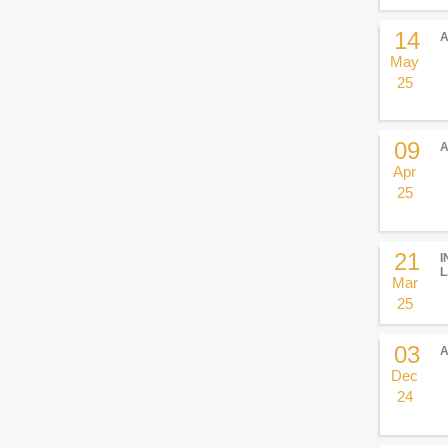
14
May
25
09
Apr
25
21
I
Mar
25
03
Dec
24