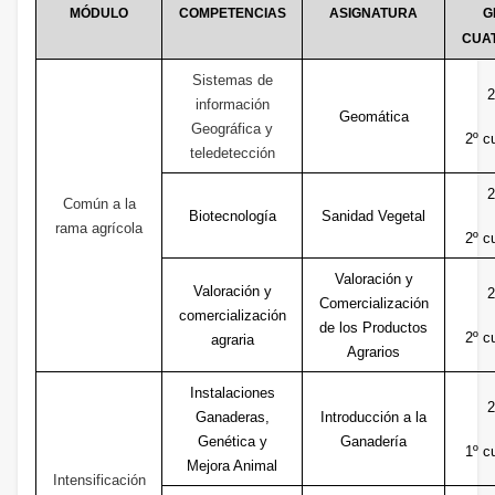
MÓDULO
COMPETENCIAS
ASIGNATURA
G
CUA
Sistemas de
2
información
Geomática
Geográfica y
2º c
teledetección
2
Común a la
Biotecnología
Sanidad Vegetal
rama agrícola
2º c
Valoración y
Valoración y
2
Comercialización
comercialización
de los Productos
2º c
agraria
Agrarios
Instalaciones
2
Ganaderas,
Introducción a la
Genética y
Ganadería
1º c
Mejora Animal
Intensificación