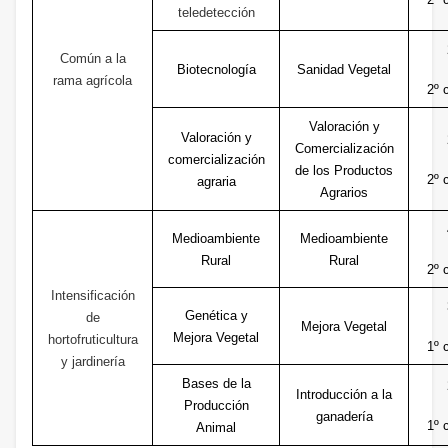
teledetección
Común a la
Biotecnología
Sanidad Vegetal
rama agrícola
2º 
Valoración y
Valoración y
Comercialización
comercialización
de los Productos
2º 
agraria
Agrarios
Medioambiente
Medioambiente
Rural
Rural
2º 
Intensificación
Genética y
de
Mejora Vegetal
Mejora Vegetal
hortofruticultura
1º 
y jardinería
Bases de la
Introducción a la
Producción
ganadería
1º 
Animal