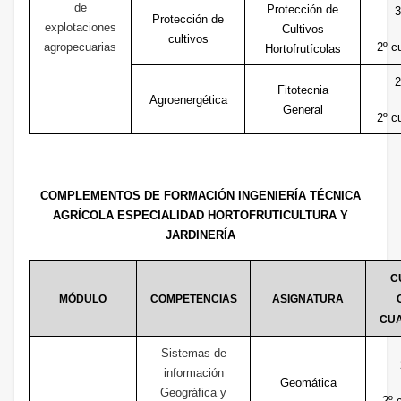
de
Protección de
3
Protección de
explotaciones
Cultivos
cultivos
agropecuarias
2º c
Hortofrutícolas
2
Fitotecnia
Agroenergética
General
2º c
COMPLEMENTOS DE FORMACIÓN INGENIERÍA TÉCNICA
AGRÍCOLA ESPECIALIDAD HORTOFRUTICULTURA Y
JARDINERÍA
C
MÓDULO
COMPETENCIAS
ASIGNATURA
CUA
Sistemas de
información
Geomática
Geográfica y
2º 