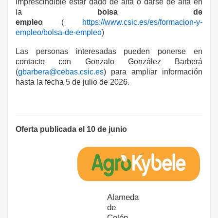
imprescindible estar dado de alta o darse de alta en
la
bolsa de
empleo
(
https://www.csic.es/es/formacion-y-
empleo/bolsa-de-empleo
)
Las personas interesadas pueden ponerse en
contacto con Gonzalo González Barberá
(
gbarbera@cebas.csic.es
) para ampliar información
hasta la fecha 5 de julio de 2026.
Oferta publicada el 10 de junio
Alameda
de
Colón,