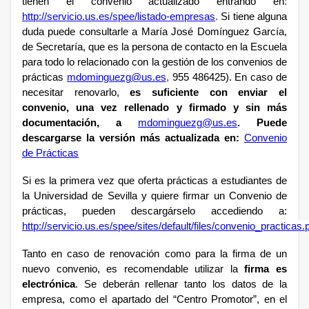
tienen el convenio actualizado entrando en
:
http://servicio.us.es/spee/listado-empresas
.
Si tiene alguna
duda puede consultarle a María José Domínguez García,
de Secretaría, que es la persona de contacto en la Escuela
para todo lo relacionado con la gestión de los convenios de
prácticas
mdominguezg@us.es
,
955 486425
). En caso de
necesitar renovarlo,
es suficiente con enviar el
convenio, una vez rellenado y firmado y sin más
documentación, a
mdominguezg@us.es
. Puede
descargarse la versión más actualizada en:
Convenio
de Prácticas
Si es la primera vez que oferta prácticas a estudiantes de
la Universidad de Sevilla y quiere firmar un Convenio de
prácticas, pueden descargárselo accediendo a:
http://servicio.us.es/spee/sites/default/files/convenio_practicas.
Tanto en caso de renovación como para la firma de un
nuevo convenio, es recomendable utilizar la
firma es
electrónica
. Se deberán rellenar tanto los datos de la
empresa, como el apartado del “Centro Promotor”, en el