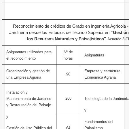
Reconocimiento de créditos de Grado en Ingeniería Agrícola - 
Jardinería desde los Estudios de Técnico Superior en
“Gestión
los Recursos Naturales y Paisajísticos”
Acuerdo 3-C
Asignaturas utilizadas para
Nº de
Asignaturas
el reconocimiento
horas
Organización y gestión de
Empresa y estructura
96
una Empresa Agraria
Económica Agraria
Instalación y
288
Mantenimiento de Jardines
Tecnología de la Jardinerí
y Restauración del Paisaje
y
y
Fundamentos del
Gestión de Uso Público del
64
Paisajismo