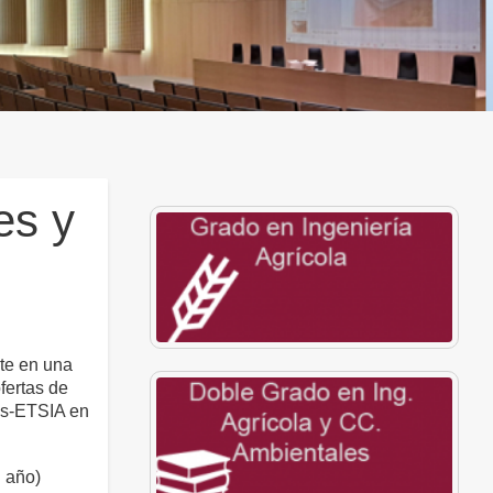
es y
te en una
ofertas de
os-ETSIA en
l año)