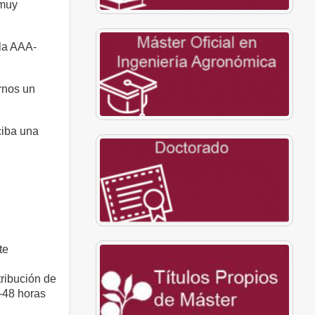
 muy
 la AAA-
arnos un
ciba una
te
tribución de
-48 horas