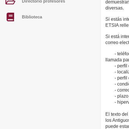
Directorio profesores
demuestran 
diversas.
Biblioteca
Si estás int
ETSIA rell
Si está int
correo elec
- teléfono 
llamada para
- perfil d
- localiza
- perfil d
- condicio
- correo e
- plazo m
- hipervínc
El texto del
los Antiguo
puede estar