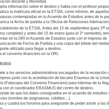
vación docente y Movilidad.
pila información sobre el destino y habla con el profesor propo
aliza la matrícula oficial en la ETSIA, como mínimo, de aquella
naturas contempladas en tu Acuerdo de Estudios antes de tu par
nica la fecha de partida a la Oficina de Relaciones Internacion
er
 Subdirector de la ETSIA. Antes del 15 de septiembre (para 1
se
rso completo) y antes del 15 de enero (para el 2º semestre), te
entar en la ORI el Acuerdo de Estudios junto con el impreso de
nicación de Fecha de Partida y una copia del billete del medi
porte utilizado para llegar a destino.
 el convenio financiero en la ORI.
destino
gete a los servicios administrativos encargados de la recepción
anjeros junto con tu acreditación de becario Erasmus de la Univ
lla (Fotocopia del Convenio Financiero) para informar de tu lleg
a con el coordinador ERASMUS del centro de destino.
úrate de que los datos consignados en el acuerdo de estudios
ectos (nombre de asignaturas, créditos…).
a y cuadra tus horarios para asegurarte de poder asistir a las d
es.