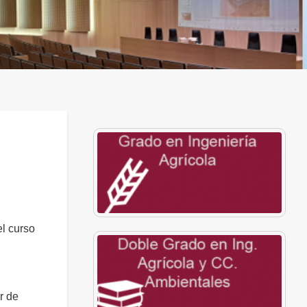
el curso
r de