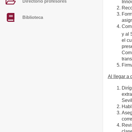
Directorio profesores
Inno
Reco
Form
Biblioteca
asig
Comu
y al
el cu
pres
Comu
trans
Firma
Al llegar a 
Dirí
extr
Sevi
Habl
Aseg
corr
Revis
clas