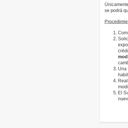
Únicamente 
se podrá qu
Procedimie
Comp
Solic
expo
crédi
modi
cambi
Una 
habil
Real
modi
El S
nuev