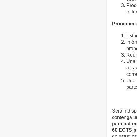
Pres
relle
Procedimie
Estu
Infó
prop
Reún
Una 
a tra
corr
Una 
parte
Será indisp
contenga 
para estan
60 ECTS pa
de estudios