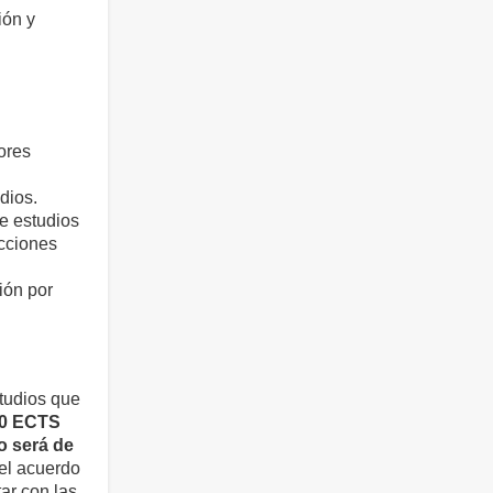
ión y
ores
dios.
e estudios
ucciones
ión por
tudios que
20 ECTS
o será de
 el acuerdo
ar con las