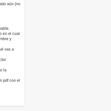
ado aún (no
iable.
o en el cual
ombre y
ué vas a
ctor
o la
n pdf con el