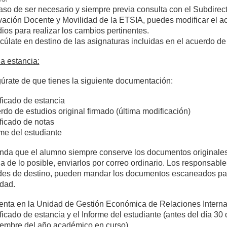
aso de ser necesario y siempre previa consulta con el Subdirec
vación Docente y Movilidad de la ETSIA, puedes modificar el a
ios para realizar los cambios pertinentes.
cúlate en destino de las asignaturas incluidas en el acuerdo de
 la estancia:
úrate de que tienes la siguiente documentación:
ficado de estancia
do de estudios original firmado (última modificación)
ificado de notas
rme del estudiante
da que el alumno siempre conserve los documentos originales 
a de lo posible, enviarlos por correo ordinario. Los responsable
des de destino, pueden mandar los documentos escaneados para
idad.
enta en la Unidad de Gestión Económica de Relaciones Interna
ficado de estancia y el Informe del estudiante (antes del día 30 
iembre del año académico en curso).