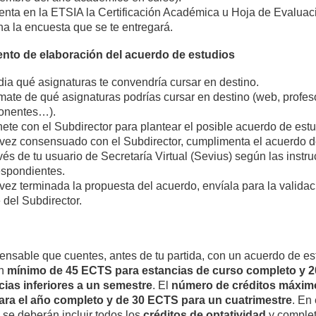
enta en la ETSIA la Certificación Académica u Hoja de Evaluac
na la encuesta que se te entregará.
nto de elaboración del acuerdo de estudios
dia qué asignaturas te convendría cursar en destino.
rmate de qué asignaturas podrías cursar en destino (web, profes
onentes…).
ete con el Subdirector para plantear el posible acuerdo de estu
vez consensuado con el Subdirector, cumplimenta el acuerdo d
vés de tu usuario de Secretaría Virtual (Sevius) según las instr
espondientes.
vez terminada la propuesta del acuerdo, envíala para la validac
 del Subdirector.
ensable que cuentes, antes de tu partida, con un acuerdo de es
un
mínimo de 45 ECTS para estancias de curso completo y 
cias inferiores a un semestre
. El
número de créditos máxim
ra el año completo y de 30 ECTS para un cuatrimestre
. En
 se deberán incluir todos los
créditos de optatividad
y complet