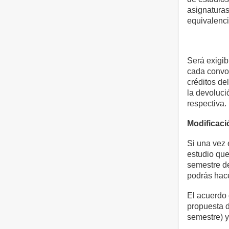
asignaturas
equivalenci
Será exigib
cada convoc
créditos de
la devoluci
respectiva.
Modificaci
Si una vez 
estudio que
semestre de
podrás hace
El acuerdo 
propuesta 
semestre) y