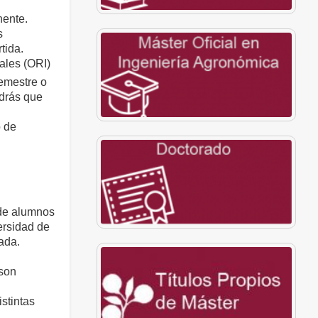
nente.
s
tida.
ales (ORI)
mestre o
ndrás que
o de
 de alumnos
ersidad de
ada.
 son
istintas