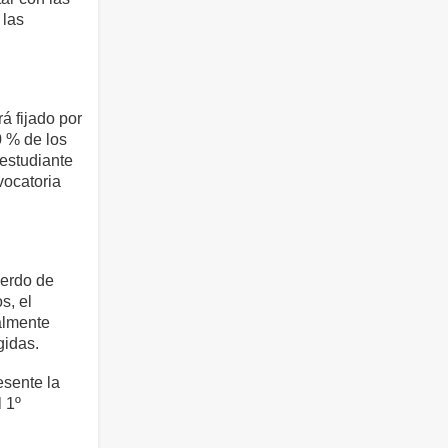
 las
á fijado por
 % de los
 estudiante
vocatoria
uerdo de
s, el
ualmente
gidas.
esente la
 1º