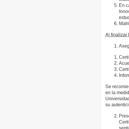
En c
Inno
estud
Matri
Al finalizar
Aseg
Certi
Acuer
Cert
Info
Se recomien
en la medid
Universida
su autentic
Pres
Certi
sept